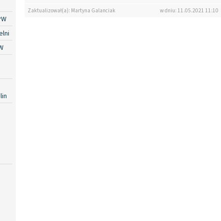
Zaktualizował(a): Martyna Galanciak
w dniu: 11.05.2021 11:10
PW
lni
W
lin