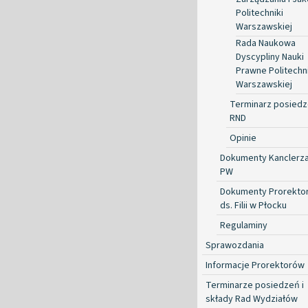
Politechniki
Warszawskiej
Rada Naukowa
Dyscypliny Nauki
Prawne Politechni
Warszawskiej
Terminarz posied
RND
Opinie
Dokumenty Kanclerz
PW
Dokumenty Prorekto
ds. Filii w Płocku
Regulaminy
Sprawozdania
Informacje Prorektorów
Terminarze posiedzeń i
składy Rad Wydziałów