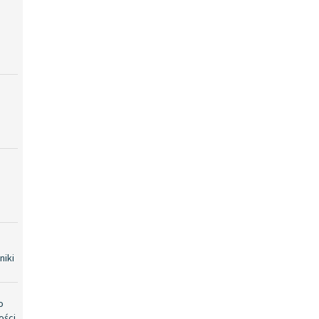
niki
o
ości