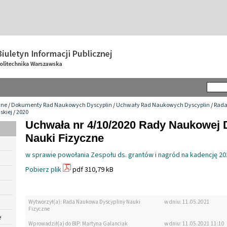
wne
/
Dokumenty Rad Naukowych Dyscyplin
/
Uchwały Rad Naukowych Dyscyplin
/
Rada
skiej
/
2020
Uchwała nr 4/10/2020 Rady Naukowej 
Nauki Fizyczne
w sprawie powołania Zespołu ds. grantów i nagród na kadencję 20
Pobierz plik
pdf 310,79 kB
Wytworzył(a): Rada Naukowa Dyscypliny Nauki
w dniu: 11.05.2021
Fizyczne
e
Wprowadził(a) do BIP: Martyna Galanciak
w dniu: 11.05.2021 11:10