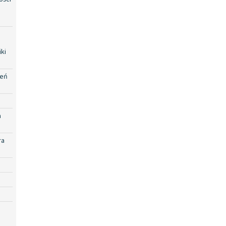
ki
zeń
a
ra