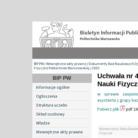
BIP PW
/
Wewnętrzne akty prawne
/
Dokumenty Rad Naukowych Dy
Fizyczne Politechniki Warszawskiej
/
2020
Uchwała nr 
BIP PW
Nauki Fizyc
Informacje ogólne
w sprawie zaopinio
Ogłoszenia
asystenta z grupy ba
Struktura uczelni
Pobierz plik
pdf 24
Skład osobowy
Władze
Wytworzył(a): Rada Nauko
Wewnętrzne akty prawne
Fizyczne