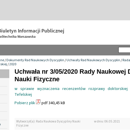
wne
/
Dokumenty Rad Naukowych Dyscyplin
/
Uchwały Rad Naukowych Dyscyplin
/
Rada
skiej
/
2020
Uchwała nr 3/05/2020 Rady Naukowej 
Nauki Fizyczne
w sprawie wyznaczenia recenzentów rozprawy doktorskiej P
Tefelskiej
Pobierz plik
pdf 340,45 kB
Wytworzył(a): Rada Naukowa Dyscypliny Nauki
w dniu: 06.05.2021
e
Fizyczne