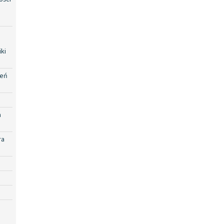
ki
zeń
a
ra