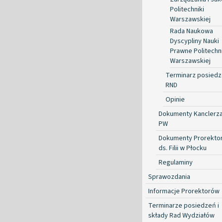
Politechniki
Warszawskiej
Rada Naukowa
Dyscypliny Nauki
Prawne Politechni
Warszawskiej
Terminarz posied
RND
Opinie
Dokumenty Kanclerz
PW
Dokumenty Prorekto
ds. Filii w Płocku
Regulaminy
Sprawozdania
Informacje Prorektorów
Terminarze posiedzeń i
składy Rad Wydziałów