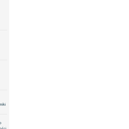
niki
o
ości