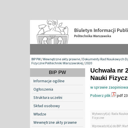
BIP PW
/
Wewnętrzne akty prawne
/
Dokumenty Rad Naukowych Dy
Fizyczne Politechniki Warszawskiej
/
2020
Uchwała nr 
BIP PW
Nauki Fizyc
Informacje ogólne
w sprawie zaopiniowa
Ogłoszenia
Pobierz plik
pdf 23
Struktura uczelni
Skład osobowy
Władze
Wytworzył(a): Rada Nauko
Fizyczne
Wewnętrzne akty prawne
Wprowadził(a) do BIP: Mar