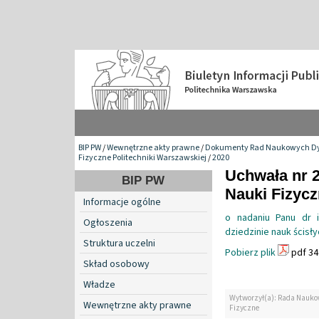
BIP PW
/
Wewnętrzne akty prawne
/
Dokumenty Rad Naukowych Dy
Fizyczne Politechniki Warszawskiej
/
2020
Uchwała nr 
BIP PW
Nauki Fizyc
Informacje ogólne
o nadaniu Panu dr 
Ogłoszenia
dziedzinie nauk ścisły
Struktura uczelni
Pobierz plik
pdf 34
Skład osobowy
Władze
Wytworzył(a): Rada Nauko
Wewnętrzne akty prawne
Fizyczne