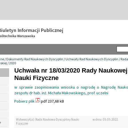
wne
/
Dokumenty Rad Naukowych Dyscyplin
/
Uchwały Rad Naukowych Dyscyplin
/
Rada
skiej
/
2020
Uchwała nr 18/03/2020 Rady Naukowej
Nauki Fizyczne
w sprawie zaopiniowania wniosku o nagrodę o Nagrodę Nauk
zespołu dr hab. inż. Michała Makowskiego, prof. uczelni
Pobierz plik
pdf 237,68 kB
Wytworzył(a): Rada Naukowa Dyscypliny Nauki
w dniu: 05.05.2021
e
Fizyczne