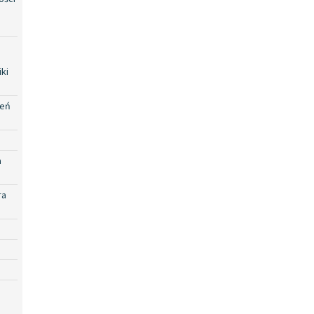
ki
zeń
a
ra