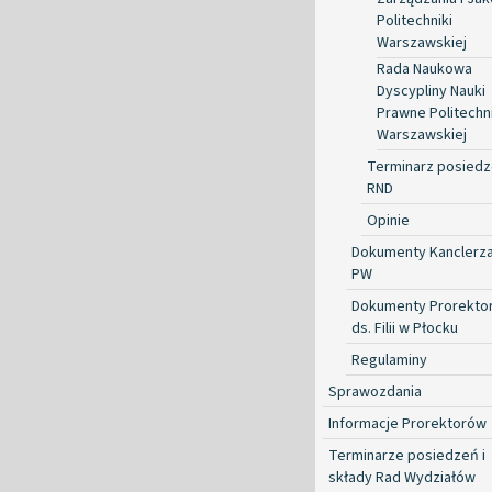
Politechniki
Warszawskiej
Rada Naukowa
Dyscypliny Nauki
Prawne Politechni
Warszawskiej
Terminarz posied
RND
Opinie
Dokumenty Kanclerz
PW
Dokumenty Prorekto
ds. Filii w Płocku
Regulaminy
Sprawozdania
Informacje Prorektorów
Terminarze posiedzeń i
składy Rad Wydziałów