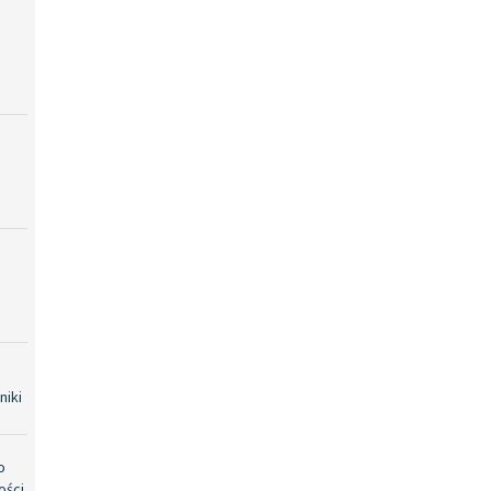
niki
o
ości