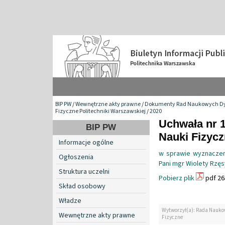
BIP PW
/
Wewnętrzne akty prawne
/
Dokumenty Rad Naukowych Dy
Fizyczne Politechniki Warszawskiej
/
2020
Uchwała nr 
BIP PW
Nauki Fizyc
Informacje ogólne
w sprawie wyznaczen
Ogłoszenia
Pani mgr Wiolety Rzęs
Struktura uczelni
Pobierz plik
pdf 26
Skład osobowy
Władze
Wytworzył(a): Rada Nauko
Wewnętrzne akty prawne
Fizyczne