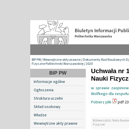
BIP PW
/
Wewnętrzne akty prawne
/
Dokumenty Rad Naukowych Dy
Fizyczne Politechniki Warszawskiej
/
2020
Uchwała nr 
BIP PW
Nauki Fizyc
Informacje ogólne
w sprawie zaopinio
Ogłoszenia
Wolfkego dla zespołu 
Struktura uczelni
Pobierz plik
pdf 23
Skład osobowy
Władze
Wytworzył(a): Rada Nauko
Wewnętrzne akty prawne
Fizyczne