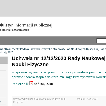
wne
/
Dokumenty Rad Naukowych Dyscyplin
/
Uchwały Rad Naukowych Dyscyplin
/
Rada
skiej
/
2020
Uchwała nr 12/12/2020 Rady Naukowej
Nauki Fizyczne
w sprawie wyznaczenia promotora oraz promotora pomocnicz
sprawie nadania stopnia doktora Panu mgr. Przemysławowi Nowa
Pobierz plik
pdf 266,05 kB
Wytworzył(a): Rada Naukowa Dyscypliny Nauki
w dniu: 12.05.2021
e
Fizyczne