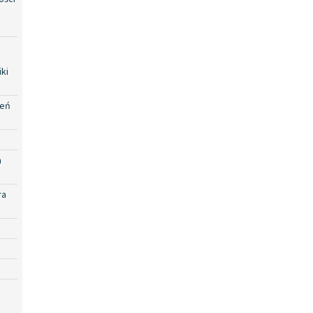
ki
zeń
a
ra