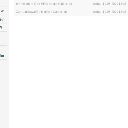
Wprowadził(a) do BIP: Martyna Galanciak
w dniu: 12.05.2021 15:36
PW
Zaktualizował(a): Martyna Galanciak
w dniu: 12.05.2021 15:36
lni
W
lin