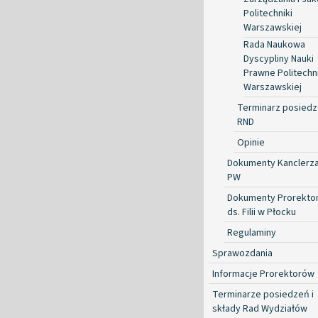
Politechniki
Warszawskiej
Rada Naukowa
Dyscypliny Nauki
Prawne Politechni
Warszawskiej
Terminarz posied
RND
Opinie
Dokumenty Kanclerz
PW
Dokumenty Prorekto
ds. Filii w Płocku
Regulaminy
Sprawozdania
Informacje Prorektorów
Terminarze posiedzeń i
składy Rad Wydziałów