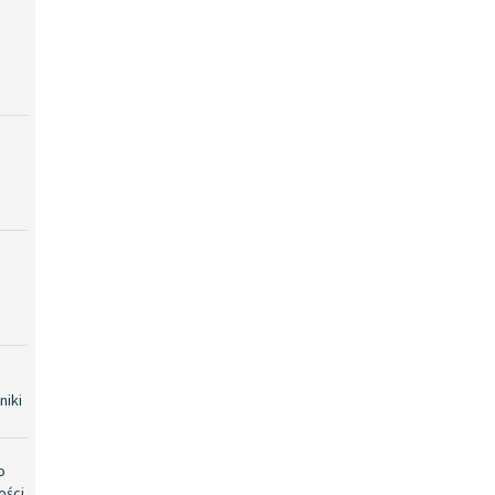
niki
o
ości