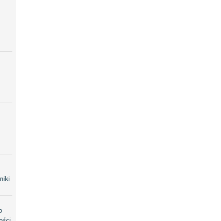
niki
o
ości