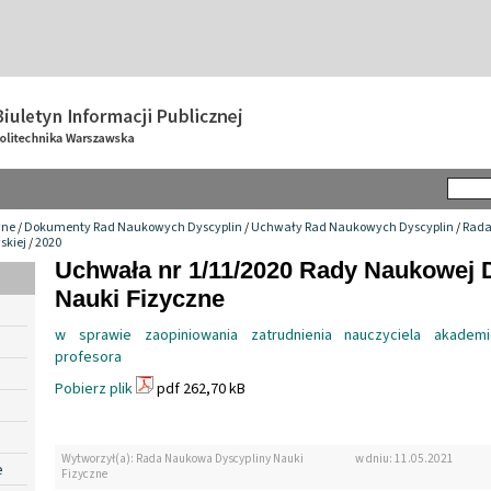
wne
/
Dokumenty Rad Naukowych Dyscyplin
/
Uchwały Rad Naukowych Dyscyplin
/
Rada
skiej
/
2020
Uchwała nr 1/11/2020 Rady Naukowej 
Nauki Fizyczne
w sprawie zaopiniowania zatrudnienia nauczyciela akadem
profesora
Pobierz plik
pdf 262,70 kB
Wytworzył(a): Rada Naukowa Dyscypliny Nauki
w dniu: 11.05.2021
e
Fizyczne