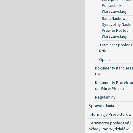
Politechniki
Warszawskiej
Rada Naukowa
Dyscypliny Nauki
Prawne Politechni
Warszawskiej
Terminarz posied
RND
Opinie
Dokumenty Kanclerz
PW
Dokumenty Prorekto
ds. Filii w Płocku
Regulaminy
Sprawozdania
Informacje Prorektorów
Terminarze posiedzeń i
składy Rad Wydziałów