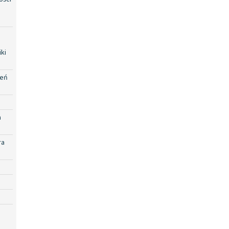
ki
zeń
a
ra