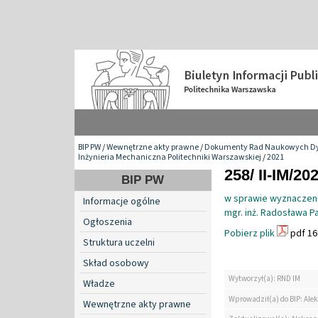
BIP PW
/
Wewnętrzne akty prawne
/
Dokumenty Rad Naukowych Dy
Inżynieria Mechaniczna Politechniki Warszawskiej
/
2021
258/ II-IM/20
BIP PW
w sprawie wyznaczen
Informacje ogólne
mgr. inż. Radosława 
Ogłoszenia
Pobierz plik
pdf 16
Struktura uczelni
Skład osobowy
Wytworzył(a): RND IM
Władze
Wprowadził(a) do BIP: Ale
Wewnętrzne akty prawne