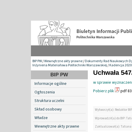
BIP PW
/
Wewnętrzne akty prawne
/
Dokumenty Rad Naukowych Dy
Inżynieria Materiałowa Politechniki Warszawskiej
/
Kadencja 2020
Uchwała 547/
BIP PW
w sprawie wyznaczenia
Informacje ogólne
Pobierz plik
pdf 83
Ogłoszenia
Struktura uczelni
Skład osobowy
Wytworzył(a): Redaktor BI
Władze
Wprowadził(a) do BIP: Tat
Wewnętrzne akty prawne
Zaktualizował(a): Tatiana