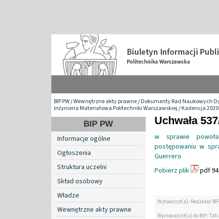
BIP PW
/
Wewnętrzne akty prawne
/
Dokumenty Rad Naukowych Dy
Inżynieria Materiałowa Politechniki Warszawskiej
/
Kadencja 2020
Uchwała 537/
BIP PW
w sprawie powoła
Informacje ogólne
postępowaniu w spra
Ogłoszenia
Guerrero
Struktura uczelni
Pobierz plik
pdf 94
Skład osobowy
Władze
Wytworzył(a): Redaktor BI
Wewnętrzne akty prawne
Wprowadził(a) do BIP: Tat