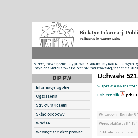
BIP PW
/
Wewnętrzne akty prawne
/
Dokumenty Rad Naukowych Dy
Inżynieria Materiałowa Politechniki Warszawskiej
/
Kadencja 2020
Uchwała 521/
BIP PW
w sprawie wyznaczen
Informacje ogólne
Pobierz plik
pdf 81
Ogłoszenia
Struktura uczelni
Skład osobowy
Wytworzył(a): Redaktor BI
Władze
Wprowadził(a) do BIP: Tat
Wewnętrzne akty prawne
Zaktualizował(a): Tatiana