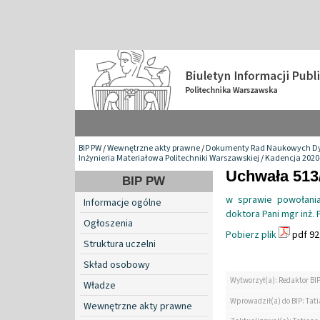
BIP PW
/
Wewnętrzne akty prawne
/
Dokumenty Rad Naukowych Dy
Inżynieria Materiałowa Politechniki Warszawskiej
/
Kadencja 2020
Uchwała 513/
BIP PW
w sprawie powołania
Informacje ogólne
doktora Pani mgr inż. 
Ogłoszenia
Pobierz plik
pdf 92
Struktura uczelni
Skład osobowy
Wytworzył(a): Redaktor BI
Władze
Wprowadził(a) do BIP: Tat
Wewnętrzne akty prawne