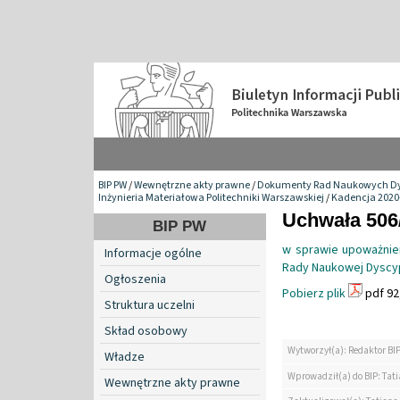
BIP PW
/
Wewnętrzne akty prawne
/
Dokumenty Rad Naukowych Dy
Inżynieria Materiałowa Politechniki Warszawskiej
/
Kadencja 2020
Uchwała 506/
BIP PW
w sprawie upoważnie
Informacje ogólne
Rady Naukowej Dyscypl
Ogłoszenia
Pobierz plik
pdf 92
Struktura uczelni
Skład osobowy
Wytworzył(a): Redaktor BI
Władze
Wprowadził(a) do BIP: Tat
Wewnętrzne akty prawne