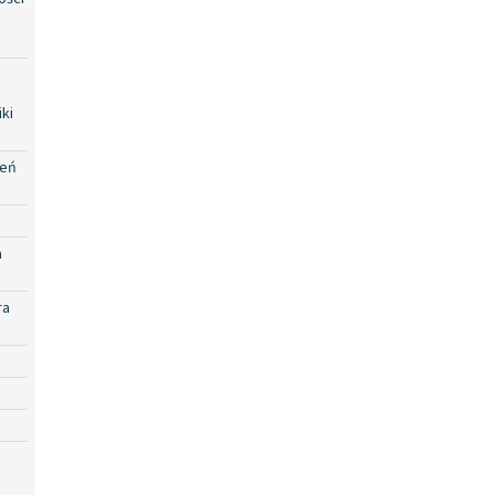
ki
zeń
a
ra