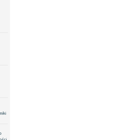
niki
o
ości