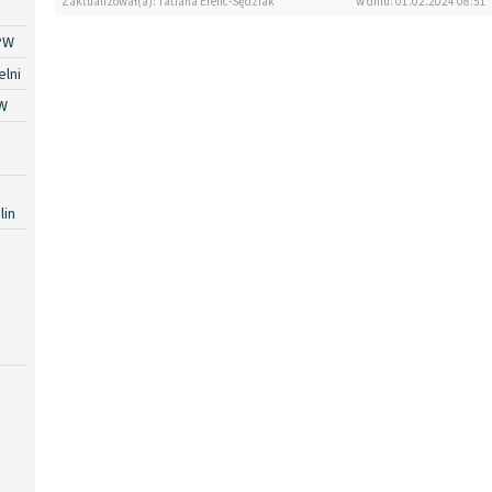
Zaktualizował(a): Tatiana Erenc-Sędziak
w dniu: 01.02.2024 08:51
PW
lni
W
lin