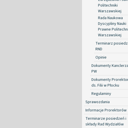
Politechniki
Warszawskiej
Rada Naukowa
Dyscypliny Nauki
Prawne Politechni
Warszawskiej
Terminarz posied
RND
Opinie
Dokumenty Kanclerz
PW
Dokumenty Prorekto
ds. Filii w Płocku
Regulaminy
Sprawozdania
Informacje Prorektorów
Terminarze posiedzeń i
składy Rad Wydziałów