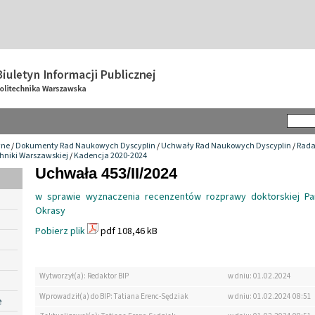
wne
/
Dokumenty Rad Naukowych Dyscyplin
/
Uchwały Rad Naukowych Dyscyplin
/
Rada
chniki Warszawskiej
/
Kadencja 2020-2024
Uchwała 453/II/2024
w sprawie wyznaczenia recenzentów rozprawy doktorskiej Pan
Okrasy
Pobierz plik
pdf 108,46 kB
Wytworzył(a): Redaktor BIP
w dniu: 01.02.2024
Wprowadził(a) do BIP: Tatiana Erenc-Sędziak
w dniu: 01.02.2024 08:51
e