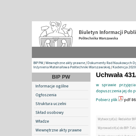
BIP PW
/
Wewnętrzne akty prawne
/
Dokumenty Rad Naukowych Dy
Inżynieria Materiałowa Politechniki Warszawskiej
/
Kadencja 2020
Uchwała 431/
BIP PW
w sprawie przyjęcia
Informacje ogólne
dopuszczenia jej do p
Ogłoszenia
Pobierz plik
pdf 86
Struktura uczelni
Skład osobowy
Wytworzył(a): Redaktor BI
Władze
Wprowadził(a) do BIP: Tat
Wewnętrzne akty prawne