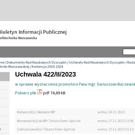
wne
/
Dokumenty Rad Naukowych Dyscyplin
/
Uchwały Rad Naukowych Dyscyplin
/
Rada
chniki Warszawskiej
/
Kadencja 2020-2024
Uchwala 422/II/2023
w sprawie wyznaczenia promotora Panu mgr. Dariuszowi Baczews
Pobierz plik
pdf 74,69 kB
Wytworzył(a): Redaktor BIP
w dniu: 24.11.2023
Wprowadził(a) do BIP: Tatiana Erenc-Sędziak
w dniu: 27.11.2023 13:58
e
Zaktualizował(a): Tatiana Erenc-Sędziak
w dniu: 27.11.2023 15:13