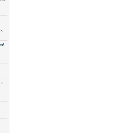
ki
zeń
a
ra