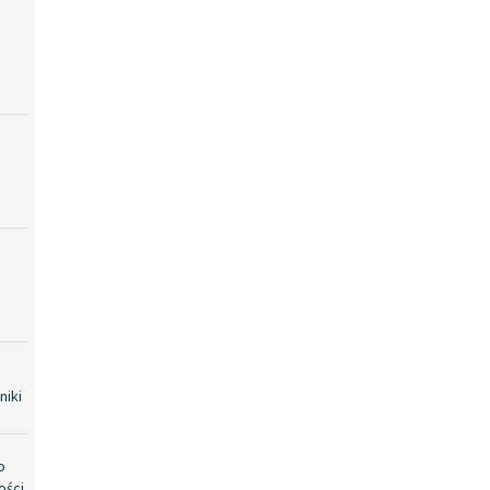
niki
o
ości