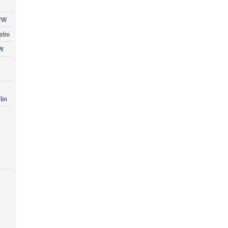
PW
lni
W
lin