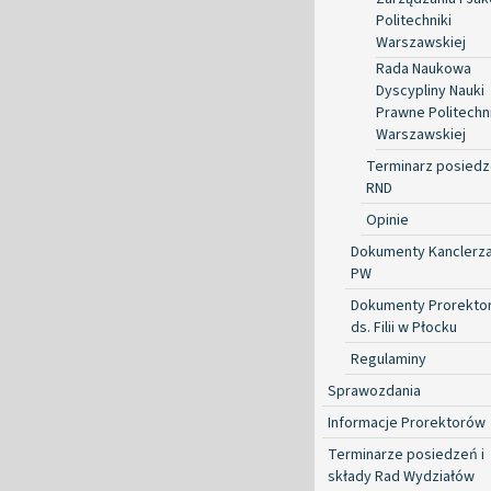
Politechniki
Warszawskiej
Rada Naukowa
Dyscypliny Nauki
Prawne Politechni
Warszawskiej
Terminarz posied
RND
Opinie
Dokumenty Kanclerz
PW
Dokumenty Prorekto
ds. Filii w Płocku
Regulaminy
Sprawozdania
Informacje Prorektorów
Terminarze posiedzeń i
składy Rad Wydziałów