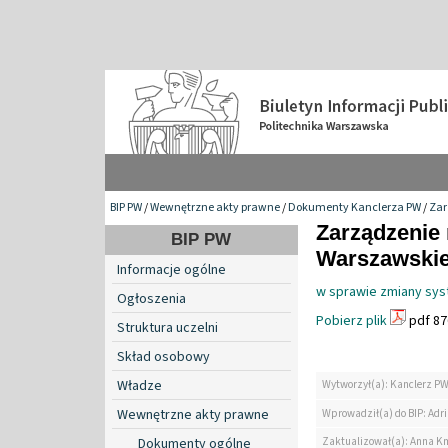
BIP PW
/
Wewnętrzne akty prawne
/
Dokumenty Kanclerza PW
/
Zar
Zarządzenie 
BIP PW
Warszawskiej
Informacje ogólne
w sprawie zmiany sy
Ogłoszenia
Pobierz plik
pdf 87
Struktura uczelni
Skład osobowy
Władze
Wytworzył(a): Kanclerz P
Wewnętrzne akty prawne
Wprowadził(a) do BIP: Ad
Zaktualizował(a): Anna K
Dokumenty ogólne