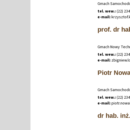
Gmach Samochodów
tel. wew.:
(22) 23
e-mail:
krzysztof
.
prof. dr ha
Gmach Nowy Techn
tel. wew.:
(22) 23
e-mail:
zbigniew
.
l
Piotr Now
Gmach Samochodów
tel. wew.:
(22) 23
e-mail:
piotr
.
now
dr hab. inż