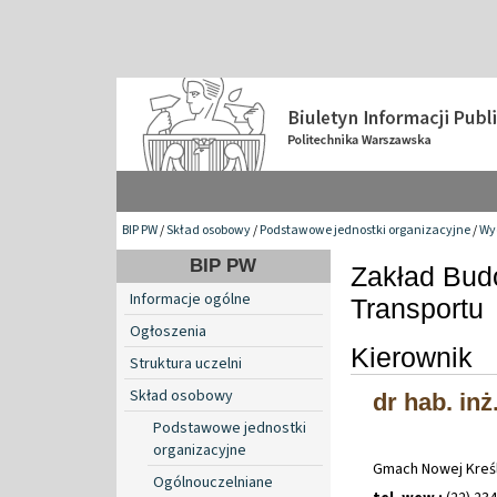
BIP PW
/
Skład osobowy
/
Podstawowe jednostki organizacyjne
/
Wy
BIP PW
Zakład Bud
Informacje ogólne
Transportu
Ogłoszenia
Kierownik
Struktura uczelni
Skład osobowy
dr hab. inż
Podstawowe jednostki
organizacyjne
Gmach Nowej Kreśl
Ogólnouczelniane