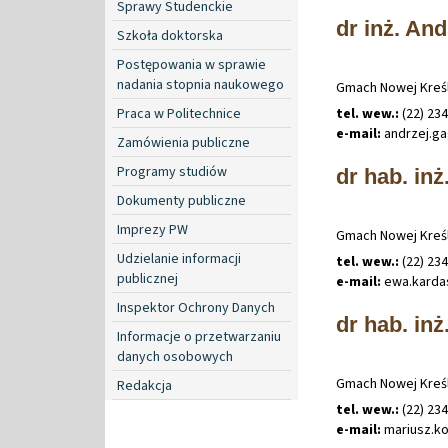
Sprawy Studenckie
dr inż. An
Szkoła doktorska
Postępowania w sprawie
nadania stopnia naukowego
Gmach Nowej Kreśl
tel. wew.:
(22) 23
Praca w Politechnice
e-mail:
andrzej
.
ga
Zamówienia publiczne
Programy studiów
dr hab. inż
Dokumenty publiczne
Imprezy PW
Gmach Nowej Kreśl
Udzielanie informacji
tel. wew.:
(22) 23
publicznej
e-mail:
ewa
.
karda
Inspektor Ochrony Danych
dr hab. inż
Informacje o przetwarzaniu
danych osobowych
Gmach Nowej Kreśl
Redakcja
tel. wew.:
(22) 23
e-mail:
mariusz
.
k