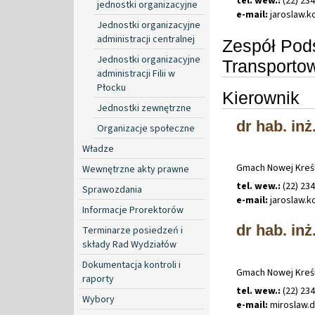
tel. wew.:
(22) 23
jednostki organizacyjne
e-mail:
jaroslaw
.
k
Jednostki organizacyjne
administracji centralnej
Zespół Pod
Jednostki organizacyjne
Transporto
administracji Filii w
Płocku
Kierownik
Jednostki zewnętrzne
dr hab. inż
Organizacje społeczne
Władze
Gmach Nowej Kreśl
Wewnętrzne akty prawne
tel. wew.:
(22) 23
Sprawozdania
e-mail:
jaroslaw
.
k
Informacje Prorektorów
dr hab. in
Terminarze posiedzeń i
składy Rad Wydziałów
Dokumentacja kontroli i
Gmach Nowej Kreśl
raporty
tel. wew.:
(22) 23
Wybory
e-mail:
miroslaw
.