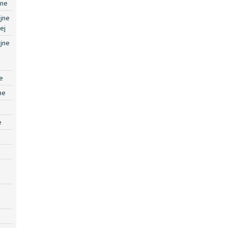
jne
jne
ej
jne
e
ne
e