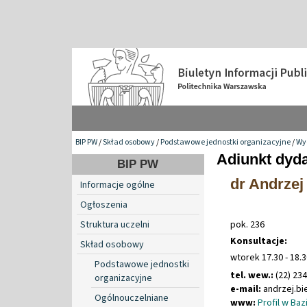
BIP PW
/
Skład osobowy
/
Podstawowe jednostki organizacyjne
/
Wyd
Adiunkt dyd
BIP PW
dr Andrzej 
Informacje ogólne
Ogłoszenia
Struktura uczelni
pok. 236
Konsultacje:
Skład osobowy
wtorek 17.30 - 18.
Podstawowe jednostki
tel. wew.:
(22) 23
organizacyjne
e-mail:
andrzej
.
bi
Ogólnouczelniane
www:
Profil w Ba