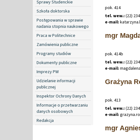
Sprawy Studenckie
pok. 414
Szkoła doktorska
tel. wew.:
(22) 234
Postępowania w sprawie
e-mail:
katarzyna
.
nadania stopnia naukowego
mgr Magda
Praca w Politechnice
Zamówienia publiczne
Programy studiów
pok. 414b
tel. wew.:
(22) 234
Dokumenty publiczne
e-mail:
magdalen
Imprezy PW
Udzielanie informacji
Grażyna R
publicznej
Inspektor Ochrony Danych
pok. 413
Informacje o przetwarzaniu
tel. wew.:
(22) 23
danych osobowych
e-mail:
grazyna
.
r
Redakcja
mgr Agnie