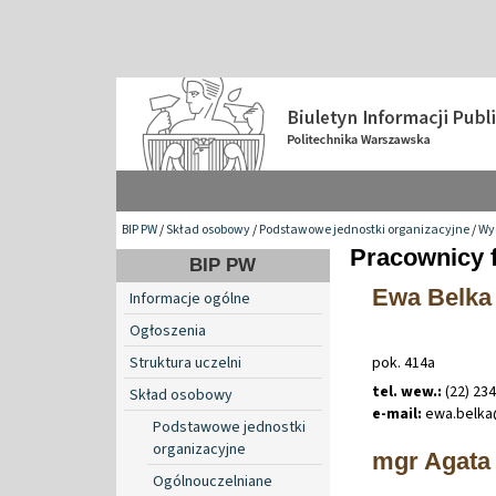
BIP PW
/
Skład osobowy
/
Podstawowe jednostki organizacyjne
/
Wyd
Pracownicy 
BIP PW
Ewa Belka
Informacje ogólne
Ogłoszenia
Struktura uczelni
pok. 414a
tel. wew.:
(22) 23
Skład osobowy
e-mail:
ewa
.
belk
Podstawowe jednostki
organizacyjne
mgr Agata
Ogólnouczelniane