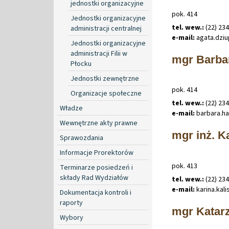
jednostki organizacyjne
pok. 414
Jednostki organizacyjne
tel. wew.:
(22) 23
administracji centralnej
e-mail:
agata
.
dzi
Jednostki organizacyjne
administracji Filii w
mgr Barba
Płocku
Jednostki zewnętrzne
pok. 414
Organizacje społeczne
tel. wew.:
(22) 234
Władze
e-mail:
barbara
.
h
Wewnętrzne akty prawne
mgr inż. K
Sprawozdania
Informacje Prorektorów
pok. 413
Terminarze posiedzeń i
składy Rad Wydziałów
tel. wew.:
(22) 23
e-mail:
karina
.
kal
Dokumentacja kontroli i
raporty
mgr Katar
Wybory