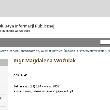
awowe jednostki organizacyjne
/
Wydział Inżynierii Środowiska
/
Pracownicy wydziału
/
mgr Magdalena Woźniak
pok. 414a
tel. wew.:
(22) 234 + wew: 7857
e-mail:
magdalena
.
wozniak1@pw
.
edu
.
pl
ki