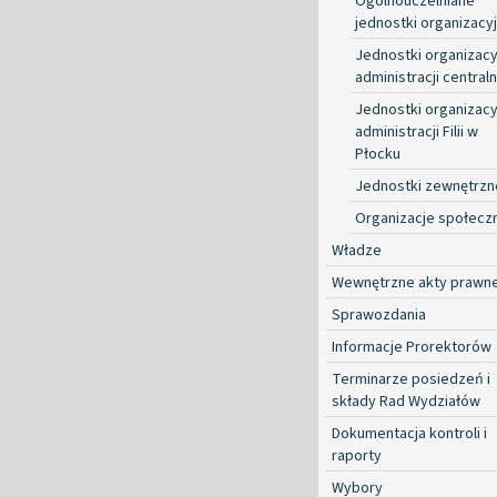
Ogólnouczelniane
jednostki organizacy
Jednostki organizacy
administracji centraln
Jednostki organizacy
administracji Filii w
Płocku
Jednostki zewnętrzn
Organizacje społecz
Władze
Wewnętrzne akty prawn
Sprawozdania
Informacje Prorektorów
Terminarze posiedzeń i
składy Rad Wydziałów
Dokumentacja kontroli i
raporty
Wybory