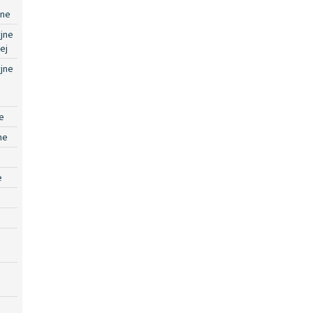
jne
jne
ej
jne
e
ne
e