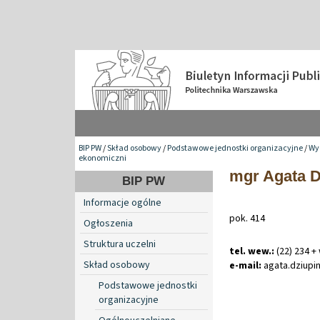
BIP PW
/
Skład osobowy
/
Podstawowe jednostki organizacyjne
/
Wyd
ekonomiczni
mgr Agata D
BIP PW
Informacje ogólne
pok. 414
Ogłoszenia
Struktura uczelni
tel. wew.:
(22) 234 +
Skład osobowy
e-mail:
agata
.
dziup
Podstawowe jednostki
organizacyjne