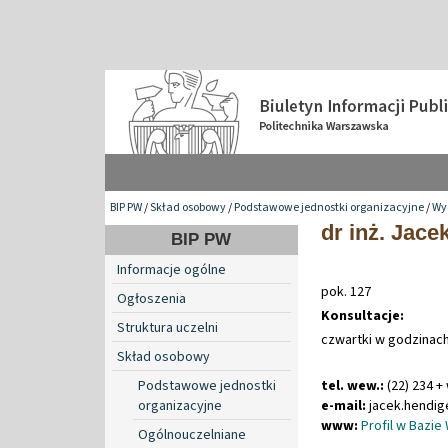
BIP PW
/
Skład osobowy
/
Podstawowe jednostki organizacyjne
/
Wyd
dr inż. Jace
BIP PW
Informacje ogólne
pok. 127
Ogłoszenia
Konsultacje:
Struktura uczelni
czwartki w godzinach
Skład osobowy
Podstawowe jednostki
tel. wew.:
(22) 234 +
organizacyjne
e-mail:
jacek
.
hendi
www:
Profil w Bazie
Ogólnouczelniane