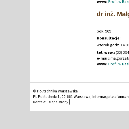
www:
Profil w Ba
dr inż. Ma
pok. 909
Konsultacje:
wtorek godz. 14.00
tel. wew.:
(22) 23
e-mail:
malgorzat
www:
Profil w Ba
© Politechnika Warszawska
Pl. Politechniki 1, 00-661 Warszawa, Informacja telefonicz
Kontakt
Mapa strony