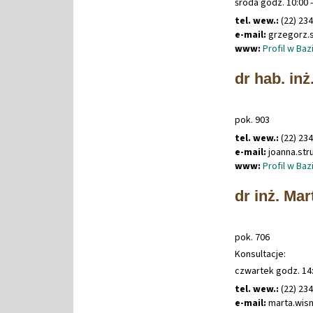
środa godz. 10:00 -
tel. wew.:
(22) 23
e-mail:
grzegorz
.
www:
Profil w Ba
dr hab. in
pok. 903
tel. wew.:
(22) 23
e-mail:
joanna
.
st
www:
Profil w Ba
dr inż. Ma
pok. 706
Konsultacje:
czwartek godz. 14:
tel. wew.:
(22) 23
e-mail:
marta
.
wis