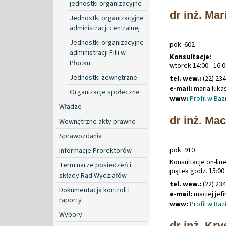
jednostki organizacyjne
dr inż. Ma
Jednostki organizacyjne
administracji centralnej
Jednostki organizacyjne
pok. 602
administracji Filii w
Konsultacje:
Płocku
wtorek 14:00 - 16:
Jednostki zewnętrzne
tel. wew.:
(22) 23
e-mail:
maria
.
luk
Organizacje społeczne
www:
Profil w Ba
Władze
dr inż. Ma
Wewnętrzne akty prawne
Sprawozdania
pok. 910
Informacje Prorektorów
Konsultacje on-line
Terminarze posiedzeń i
piątek godz. 15:00 
składy Rad Wydziałów
tel. wew.:
(22) 23
Dokumentacja kontroli i
e-mail:
maciej
.
je
raporty
www:
Profil w Ba
Wybory
dr inż. Kry