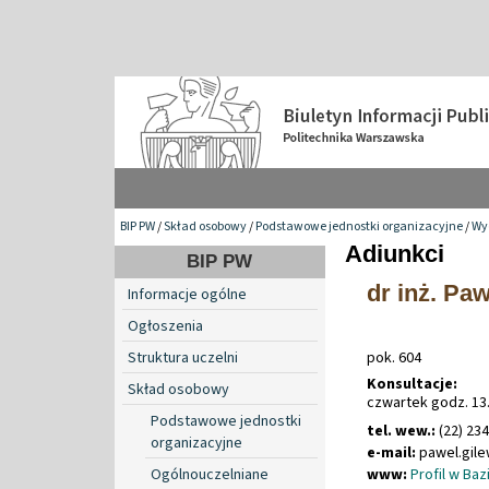
BIP PW
/
Skład osobowy
/
Podstawowe jednostki organizacyjne
/
Wyd
Adiunkci
BIP PW
dr inż. Pa
Informacje ogólne
Ogłoszenia
Struktura uczelni
pok. 604
Konsultacje:
Skład osobowy
czwartek godz. 13.
Podstawowe jednostki
tel. wew.:
(22) 23
organizacyjne
e-mail:
pawel
.
gil
Ogólnouczelniane
www:
Profil w Ba