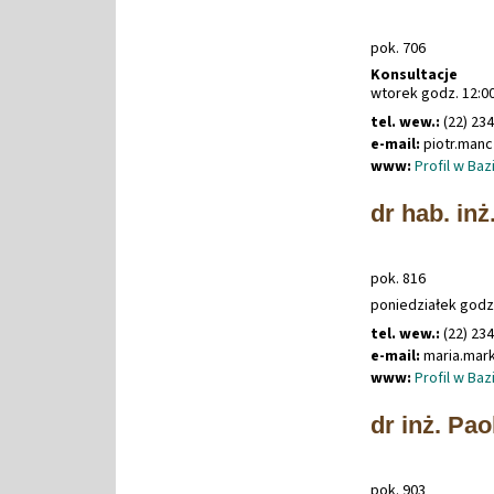
pok. 706
Konsultacje
wtorek godz. 12:00
tel. wew.:
(22) 23
e-mail:
piotr
.
manc
www:
Profil w Ba
dr hab. in
pok. 816
poniedziałek godz.
tel. wew.:
(22) 23
e-mail:
maria
.
mar
www:
Profil w Ba
dr inż. Pa
pok. 903