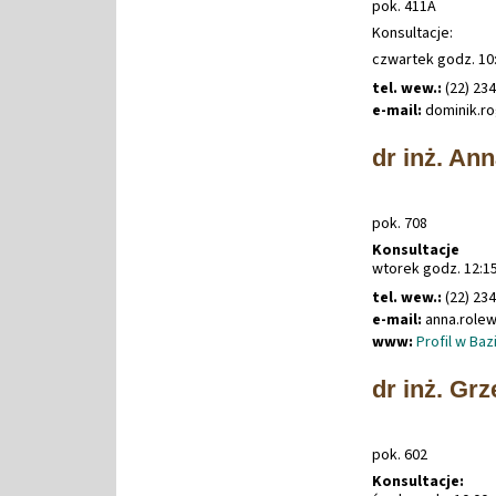
pok. 411A
Konsultacje:
czwartek godz. 10:
tel. wew.:
(22) 23
e-mail:
dominik
.
ro
dr inż. An
pok. 708
Konsultacje
wtorek godz. 12:15
tel. wew.:
(22) 23
e-mail:
anna
.
rolew
www:
Profil w Ba
dr inż. Gr
pok. 602
Konsultacje: