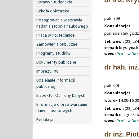
Sprawy Studenckie
Szkoła doktorska
pok. 709
Postępowania w sprawie
Konsultacje:
nadania stopnia naukowego
poniedziałek godz.
Praca w Politechnice
tel. wew.:
(22) 23
Zamówienia publiczne
e-mail:
krystyna
.
l
Programy studiów
www:
Profil w Ba
Dokumenty publiczne
dr hab. in
Imprezy PW
Udzielanie informacji
pok. 601
publicznej
Konsultacje:
Inspektor Ochrony Danych
wtorek 14:00-16:00
Informacje o przetwarzaniu
tel. wew.:
(22) 23
danych osobowych
e-mail:
malgorzat
Redakcja
www:
Profil w Ba
dr inż. Pio