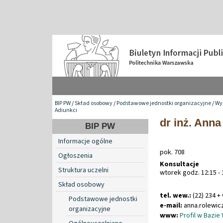
BIP PW
/
Skład osobowy
/
Podstawowe jednostki organizacyjne
/
Wyd
Adiunkci
dr inż. Ann
BIP PW
Informacje ogólne
pok. 708
Ogłoszenia
Konsultacje
Struktura uczelni
wtorek godz. 12:15 - 
Skład osobowy
tel. wew.:
(22) 234 +
Podstawowe jednostki
e-mail:
anna
.
rolewic
organizacyjne
www:
Profil w Bazie