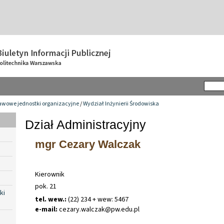
awowe jednostki organizacyjne
/
Wydział Inżynierii Środowiska
Dział Administracyjny
mgr Cezary Walczak
Kierownik
pok. 21
ki
tel. wew.:
(22) 234 + wew: 5467
e-mail:
cezary
.
walczak@pw
.
edu
.
pl