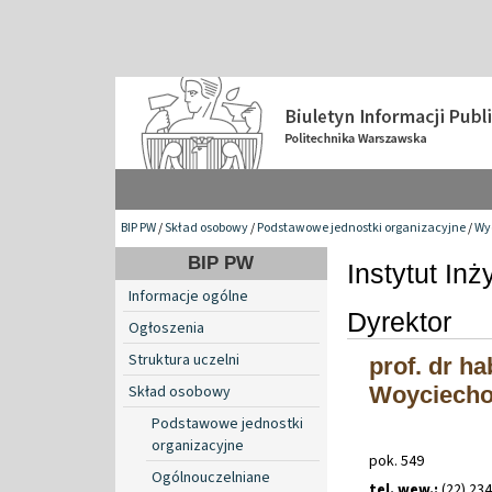
BIP PW
/
Skład osobowy
/
Podstawowe jednostki organizacyjne
/
Wyd
BIP PW
Instytut Inż
Informacje ogólne
Dyrektor
Ogłoszenia
Struktura uczelni
prof. dr hab
Skład osobowy
Woyciecho
Podstawowe jednostki
organizacyjne
pok. 549
Ogólnouczelniane
tel. wew.:
(22) 23