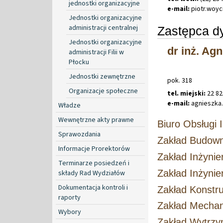
jednostki organizacyjne
e-mail:
piotr
.
woyc
Jednostki organizacyjne
administracji centralnej
Zastępca dy
Jednostki organizacyjne
dr inż. Ag
administracji Filii w
Płocku
Jednostki zewnętrzne
pok. 318
Organizacje społeczne
tel. miejski:
22 82
e-mail:
agnieszka
.
Władze
Wewnętrzne akty prawne
Biuro Obsługi I
Sprawozdania
Zakład Budown
Informacje Prorektorów
Zakład Inżynie
Terminarze posiedzeń i
Zakład Inżynie
składy Rad Wydziałów
Dokumentacja kontroli i
Zakład Konstr
raporty
Zakład Mechani
Wybory
Zakład Wytrzym