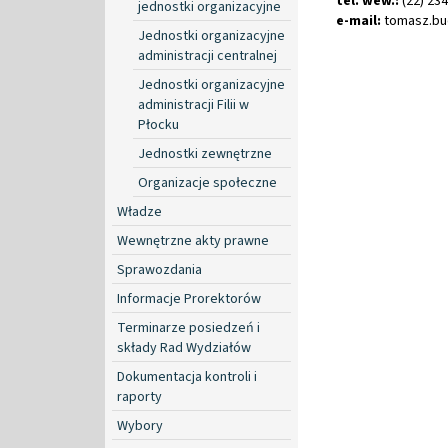
tel. wew.:
(22) 23
jednostki organizacyjne
e-mail:
tomasz
.
bu
Jednostki organizacyjne
administracji centralnej
Jednostki organizacyjne
administracji Filii w
Płocku
Jednostki zewnętrzne
Organizacje społeczne
Władze
Wewnętrzne akty prawne
Sprawozdania
Informacje Prorektorów
Terminarze posiedzeń i
składy Rad Wydziałów
Dokumentacja kontroli i
raporty
Wybory