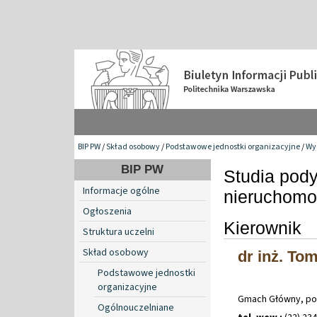
BIP PW
/
Skład osobowy
/
Podstawowe jednostki organizacyjne
/
Wyd
BIP PW
Studia pod
Informacje ogólne
nieruchomo
Ogłoszenia
Kierownik
Struktura uczelni
Skład osobowy
dr inż. To
Podstawowe jednostki
organizacyjne
Gmach Główny, po
Ogólnouczelniane