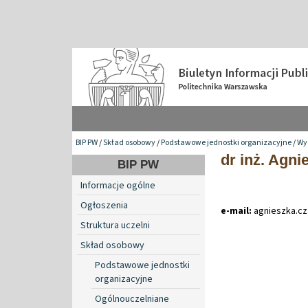
BIP PW
/
Skład osobowy
/
Podstawowe jednostki organizacyjne
/
Wyd
dr inż. Agni
BIP PW
Informacje ogólne
Ogłoszenia
e-mail:
agnieszka
.
cz
Struktura uczelni
Skład osobowy
Podstawowe jednostki
organizacyjne
Ogólnouczelniane