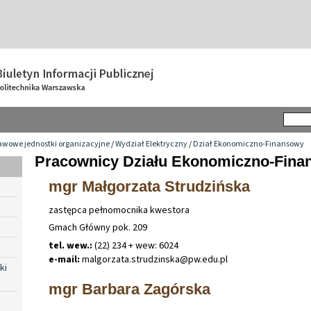
awowe jednostki organizacyjne
/
Wydział Elektryczny
/
Dział Ekonomiczno-Finansowy
Pracownicy Działu Ekonomiczno-Fin
mgr Małgorzata Strudzińska
zastępca pełnomocnika kwestora
Gmach Główny pok. 209
tel. wew.:
(22) 234 + wew: 6024
e-mail:
malgorzata
.
strudzinska@pw
.
edu
.
pl
ki
mgr Barbara Zagórska