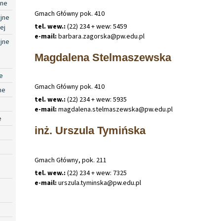
jne
Gmach Główny pok. 410
jne
tel. wew.:
(22) 234 + wew: 5459
ej
e-mail:
barbara
.
zagorska@pw
.
edu
.
pl
jne
Magdalena Stelmaszewska
e
Gmach Główny pok. 410
ne
tel. wew.:
(22) 234 + wew: 5935
e-mail:
magdalena
.
stelmaszewska@pw
.
edu
.
pl
e
inż. Urszula Tymińska
Gmach Główny, pok. 211
tel. wew.:
(22) 234 + wew: 7325
e-mail:
urszula
.
tyminska@pw
.
edu
.
pl