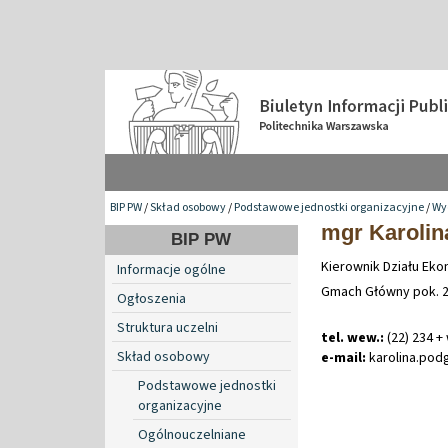
BIP PW
/
Skład osobowy
/
Podstawowe jednostki organizacyjne
/
Wy
mgr Karolin
BIP PW
Kierownik Działu Ek
Informacje ogólne
Gmach Główny pok. 
Ogłoszenia
Struktura uczelni
tel. wew.:
(22) 234 +
Skład osobowy
e-mail:
karolina
.
pod
Podstawowe jednostki
organizacyjne
Ogólnouczelniane