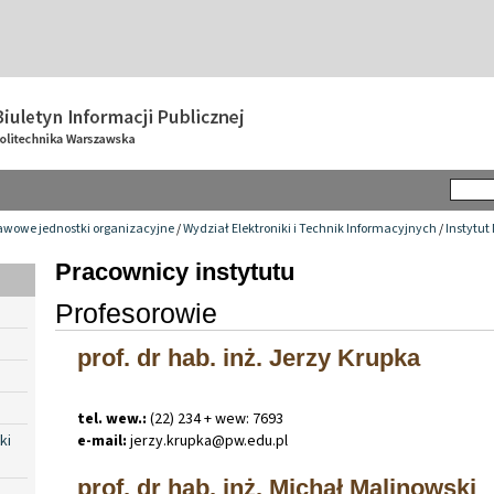
awowe jednostki organizacyjne
/
Wydział Elektroniki i Technik Informacyjnych
/
Instytut 
Pracownicy instytutu
Profesorowie
prof. dr hab. inż. Jerzy Krupka
tel. wew.:
(22) 234 + wew: 7693
e-mail:
jerzy
.
krupka@pw
.
edu
.
pl
ki
prof. dr hab. inż. Michał Malinowski