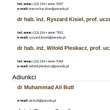
tel. wew.:
(22) 234 + wew: 5047
e-mail:
marcin
.
kaczkan@pw
.
edu
.
pl
dr hab. inż. Ryszard Kisiel, prof. ucz
tel. wew.:
(22) 234 + wew: 7852
e-mail:
ryszard
.
kisiel@pw
.
edu
.
pl
dr hab. inż. Witold Pleskacz, prof. uc
tel. wew.:
(22) 234 + wew: 5364
e-mail:
witold
.
pleskacz@pw
.
edu
.
pl
Adiunkci
dr Muhammad Ali Butt
e-mail:
ali
.
butt@pw
.
edu
.
pl