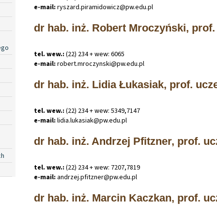
e-mail:
ryszard
.
piramidowicz@pw
.
edu
.
pl
dr hab. inż. Robert Mroczyński, prof.
ego
tel. wew.:
(22) 234 + wew: 6065
e-mail:
robert
.
mroczynski@pw
.
edu
.
pl
dr hab. inż. Lidia Łukasiak, prof. ucze
tel. wew.:
(22) 234 + wew: 5349,7147
e-mail:
lidia
.
lukasiak@pw
.
edu
.
pl
dr hab. inż. Andrzej Pfitzner, prof. uc
ch
tel. wew.:
(22) 234 + wew: 7207,7819
e-mail:
andrzej
.
pfitzner@pw
.
edu
.
pl
dr hab. inż. Marcin Kaczkan, prof. uc