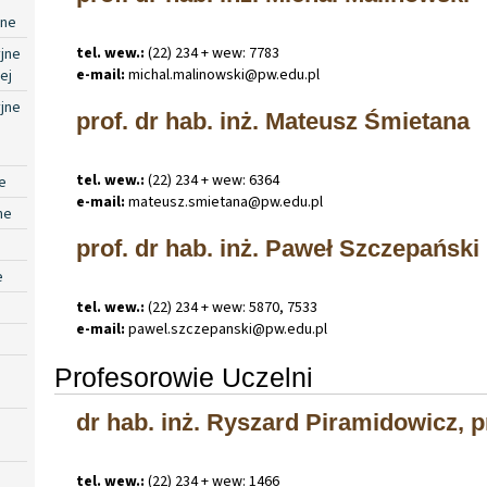
jne
tel. wew.:
(22) 234 + wew: 7783
jne
e-mail:
michal
.
malinowski@pw
.
edu
.
pl
ej
jne
prof. dr hab. inż. Mateusz Śmietana
tel. wew.:
(22) 234 + wew: 6364
e
e-mail:
mateusz
.
smietana@pw
.
edu
.
pl
ne
prof. dr hab. inż. Paweł Szczepański
e
tel. wew.:
(22) 234 + wew: 5870, 7533
e-mail:
pawel
.
szczepanski@pw
.
edu
.
pl
Profesorowie Uczelni
dr hab. inż. Ryszard Piramidowicz, pr
tel. wew.:
(22) 234 + wew: 1466