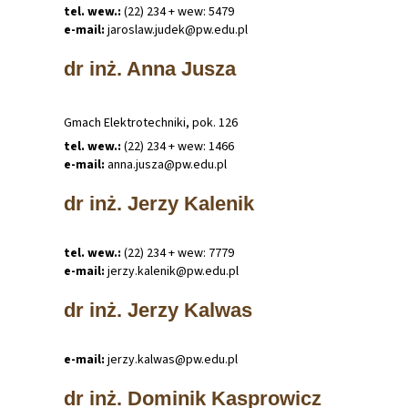
tel. wew.:
(22) 234 + wew: 5479
e-mail:
jaroslaw
.
judek@pw
.
edu
.
pl
dr inż. Anna Jusza
Gmach Elektrotechniki, pok. 126
tel. wew.:
(22) 234 + wew: 1466
e-mail:
anna
.
jusza@pw
.
edu
.
pl
dr inż. Jerzy Kalenik
tel. wew.:
(22) 234 + wew: 7779
e-mail:
jerzy
.
kalenik@pw
.
edu
.
pl
dr inż. Jerzy Kalwas
e-mail:
jerzy
.
kalwas@pw
.
edu
.
pl
dr inż. Dominik Kasprowicz