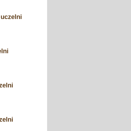
 uczelni
lni
zelni
zelni