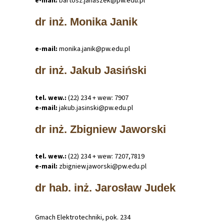
e-mail:
bartosz
.
janaszek@pw
.
edu
.
pl
dr inż. Monika Janik
e-mail:
monika
.
janik@pw
.
edu
.
pl
dr inż. Jakub Jasiński
tel. wew.:
(22) 234 + wew: 7907
e-mail:
jakub
.
jasinski@pw
.
edu
.
pl
dr inż. Zbigniew Jaworski
tel. wew.:
(22) 234 + wew: 7207,7819
e-mail:
zbigniew
.
jaworski@pw
.
edu
.
pl
dr hab. inż. Jarosław Judek
Gmach Elektrotechniki, pok. 234