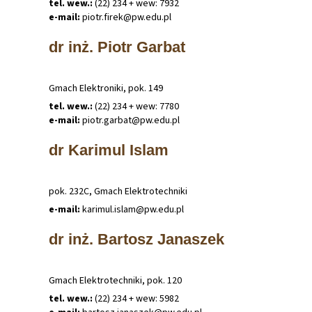
tel. wew.:
(22) 234 + wew: 7932
e-mail:
piotr
.
firek@pw
.
edu
.
pl
dr inż. Piotr Garbat
Gmach Elektroniki, pok. 149
tel. wew.:
(22) 234 + wew: 7780
e-mail:
piotr
.
garbat@pw
.
edu
.
pl
dr Karimul Islam
pok. 232C, Gmach Elektrotechniki
e-mail:
karimul
.
islam@pw
.
edu
.
pl
dr inż. Bartosz Janaszek
Gmach Elektrotechniki, pok. 120
tel. wew.:
(22) 234 + wew: 5982