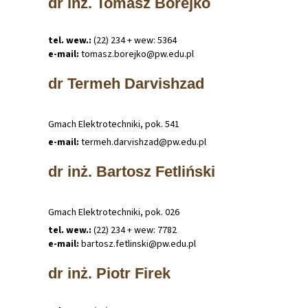
dr inż. Tomasz Borejko
tel. wew.:
(22) 234 + wew: 5364
e-mail:
tomasz
.
borejko@pw
.
edu
.
pl
dr Termeh Darvishzad
Gmach Elektrotechniki, pok. 541
e-mail:
termeh
.
darvishzad@pw
.
edu
.
pl
dr inż. Bartosz Fetliński
Gmach Elektrotechniki, pok. 026
tel. wew.:
(22) 234 + wew: 7782
e-mail:
bartosz
.
fetlinski@pw
.
edu
.
pl
dr inż. Piotr Firek