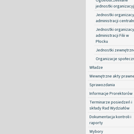
Ogólnouczelniane
jednostki organizacy
Jednostki organizacy
administracji centraln
Jednostki organizacy
administracji Filii w
Płocku
Jednostki zewnętrzn
Organizacje społecz
Władze
Wewnętrzne akty prawn
Sprawozdania
Informacje Prorektorów
Terminarze posiedzeń i
składy Rad Wydziałów
Dokumentacja kontroli i
raporty
Wybory