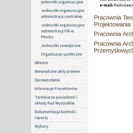
jednostki organizacyjne
e-mail:
Radoslaw
.
Jednostki organizacyjne
administracji centralnej
Pracownia Teor
Projektowania
Jednostki organizacyjne
administracji Filii w
Pracownia Arch
Płocku
Pracownia Arch
Jednostki zewnętrzne
Przemysłowyc
Organizacje społeczne
Władze
Wewnętrzne akty prawne
Sprawozdania
Informacje Prorektorów
Terminarze posiedzeń i
składy Rad Wydziałów
Dokumentacja kontroli i
raporty
Wybory