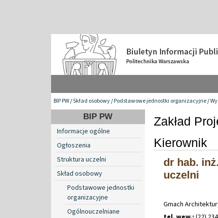
BIP PW
/
Skład osobowy
/
Podstawowe jednostki organizacyjne
/
Wy
BIP PW
Zakład Proje
Informacje ogólne
Kierownik
Ogłoszenia
Struktura uczelni
dr hab. in
Skład osobowy
uczelni
Podstawowe jednostki
organizacyjne
Gmach Architektur
Ogólnouczelniane
tel. wew.:
(22) 234