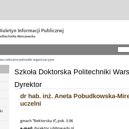
ouczelniane jednostki organizacyjne
Szkoła Doktorska Politechniki War
Dyrektor
dr hab. inż. Aneta Pobudkowska-Mire
uczelni
ki
gmach "Rektorska 4", pok. 3.06
e-mail:
dyrektor
.
sd@pw
.
edu
.
pl