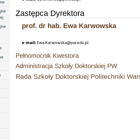
jne
jne
Zastępca Dyrektora
ej
prof. dr hab. Ewa Karwowska
jne
e-mail:
Ewa
.
Karwowska@pw
.
edu
.
pl
e
Pełnomocnik Kwestora
ne
Administracja Szkoły Doktorskiej PW
e
Rada Szkoły Doktorskiej Politechniki War