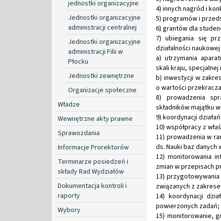
jednostki organizacyjne
4) innych nagród i k
Jednostki organizacyjne
5) programów i przeds
administracji centralnej
6) grantów dla studen
7) ubiegania się pr
Jednostki organizacyjne
działalności naukowej
administracji Filii w
a) utrzymania apar
Płocku
skali kraju, specjalnej
Jednostki zewnętrzne
b) inwestycji w zakre
o wartości przekraczaj
Organizacje społeczne
8) prowadzenia spr
Władze
składników majątku w
9) koordynacji działań
Wewnętrzne akty prawne
10) współpracy z właś
Sprawozdania
11) prowadzenia w r
ds. Nauki baz danych
Informacje Prorektorów
12) monitorowania in
Terminarze posiedzeń i
zmian w przepisach pr
składy Rad Wydziałów
13) przygotowywania
Dokumentacja kontroli i
związanych z zakrese
raporty
14) koordynacji dzi
powierzonych zadań;
Wybory
15) monitorowanie, 