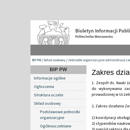
BIP PW
/
Skład osobowy
/
Jednostki organizacyjne administracji ce
BIP PW
Zakres dzi
Informacje ogólne
1. Zespół ds. Nauki 
Ogłoszenia
do wykonywania zada
prowadzonej w Uczeln
Struktura uczelni
Skład osobowy
2. Zakres działania Z
Podstawowe jednostki
organizacyjne
1) koordynacji obsług
2) stypendiów nauko
Ogólnouczelniane
3) nagród rektora dl