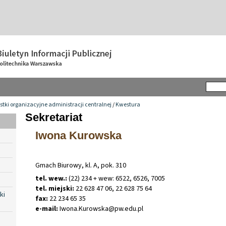
tki organizacyjne administracji centralnej
/
Kwestura
Sekretariat
Iwona Kurowska
Gmach Biurowy, kl. A, pok. 310
tel. wew.:
(22) 234 + wew: 6522, 6526, 7005
tel. miejski:
22 628 47 06, 22 628 75 64
ki
fax:
22 234 65 35
e-mail:
Iwona
.
Kurowska@pw
.
edu
.
pl