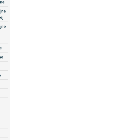
jne
jne
ej
jne
e
ne
e