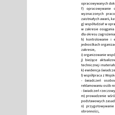
opracowywanych doku
f) opracowywanie d
wyznaczonych praco
zaistniałych awarii, k
g) współudział w opr
w zakresie osiągania
dla okresu zagrożeni
h) kontrolowanie i 
jednostkach organiza
zakresie,
i) organizowanie wsp
j) bieżące aktualiz
technicznej i materiał
k) ewidencja świadcze
l) współpraca z Wojs
- świadczeń osobow
reklamowaniu osób ni
- świadczeń rzeczowych
m) prowadzenie wśród
podstawowych zasadac
n) przygotowywanie
obronności,