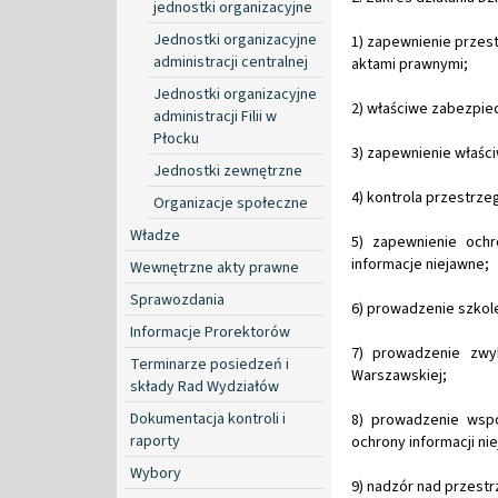
jednostki organizacyjne
Jednostki organizacyjne
1) zapewnienie przes
administracji centralnej
aktami prawnymi;
Jednostki organizacyjne
2) właściwe zabezpie
administracji Filii w
Płocku
3) zapewnienie właśc
Jednostki zewnętrzne
4) kontrola przestrze
Organizacje społeczne
Władze
5) zapewnienie och
informacje niejawne;
Wewnętrzne akty prawne
Sprawozdania
6) prowadzenie szkole
Informacje Prorektorów
7) prowadzenie zwy
Terminarze posiedzeń i
Warszawskiej;
składy Rad Wydziałów
Dokumentacja kontroli i
8) prowadzenie wsp
raporty
ochrony informacji ni
Wybory
9) nadzór nad przest