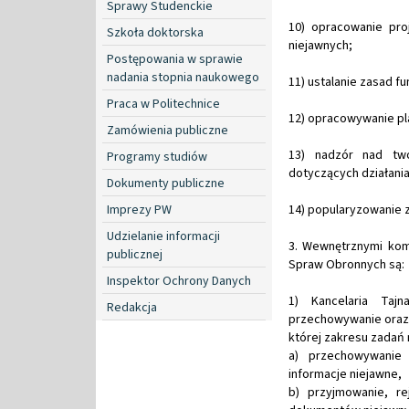
Sprawy Studenckie
10) opracowanie pro
Szkoła doktorska
niejawnych;
Postępowania w sprawie
nadania stopnia naukowego
11) ustalanie zasad f
Praca w Politechnice
12) opracowywanie pl
Zamówienia publiczne
13) nadzór nad two
Programy studiów
dotyczących działani
Dokumenty publiczne
Imprezy PW
14) popularyzowanie z
Udzielanie informacji
3. Wewnętrznymi komó
publicznej
Spraw Obronnych są:
Inspektor Ochrony Danych
1) Kancelaria Taj
Redakcja
przechowywanie oraz 
której zakresu zadań 
a) przechowywanie
informacje niejawne,
b) przyjmowanie, re