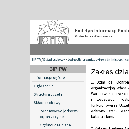
BIP PW
/
Skład osobowy
/
Jednostki organizacyjne administracji ce
BIP PW
Zakres dzia
Informacje ogólne
1. Dział ds. Ochro
Ogłoszenia
organizacyjną właśc
Warszawskiej oraz do
Struktura uczelni
i rzeczowych real
Skład osobowy
funkcjonowania Ucze
Podstawowe jednostki
ochrony stanu oso
organizacyjne
katastrofami.
Ogólnouczelniane
2. Zakres działania D