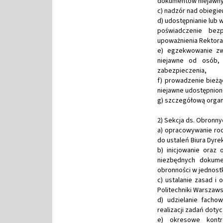
dokumentów niejawny
c) nadzór nad obieg
d) udostępnianie lu
poświadczenie bez
upoważnienia Rektora
e) egzekwowanie zwr
niejawne od osób, 
zabezpieczenia,
f) prowadzenie bieżą
niejawne udostępnio
g) szczegółową organi
2) Sekcja ds. Obronny
a) opracowywanie roc
do ustaleń Biura Dyre
b) inicjowanie oraz
niezbędnych dokume
obronności w jednostk
c) ustalanie zasad i
Politechniki Warszawsk
d) udzielanie facho
realizacji zadań doty
e) okresowe kontr