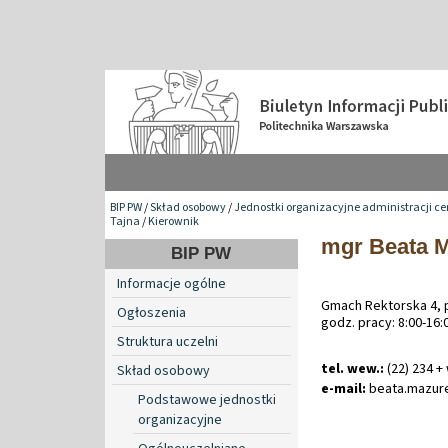
BIP PW
/
Skład osobowy
/
Jednostki organizacyjne administracji ce
Tajna
/
Kierownik
mgr Beata 
BIP PW
Informacje ogólne
Gmach Rektorska 4, p
Ogłoszenia
godz. pracy: 8:00-16:
Struktura uczelni
tel. wew.:
(22) 234 +
Skład osobowy
e-mail:
beata
.
mazur
Podstawowe jednostki
organizacyjne