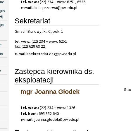
jne
tel. wew.:
(22) 234 + wew: 6251, 6536
e-mail:
lidia
.
przerwa@pw
.
edu
.
pl
jne
ej
Sekretariat
jne
Gmach Biurowy, kl. C, pok. 1
tel. wew.: (22) 234 + wew: 6251
e
fax: (22) 628 69 22
ne
e-mail:
sekretariat
.
dag@pw
.
edu
.
pl
Zastępca kierownika ds.
e
eksploatacji
Sta
mgr Joanna Głodek
tel. wew.:
(22) 234 + wew: 1326
tel. kom:
695 352 640
e-mail:
joanna
.
glodek@pw
.
edu
.
pl