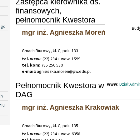
Zastępca kierownika ds.
finansowych,
pełnomocnik Kwestora
ego
Budy
mgr inż. Agnieszka Moreń
Gmach Biurowy, kl. C, pok. 133
tel. wew.:
(22) 234 + wew: 1599
tel. kom:
785 250 530
e-mail:
agnieszka
.
moren@pw
.
edu
.
pl
Pełnomocnik Kwestora w
www:
Dział Admi
DAG
ch
niu
mgr inż. Agnieszka Krakowiak
Gmach Biurowy, kl. C, pok. 135
tel. wew.:
(22) 234 + wew: 6358