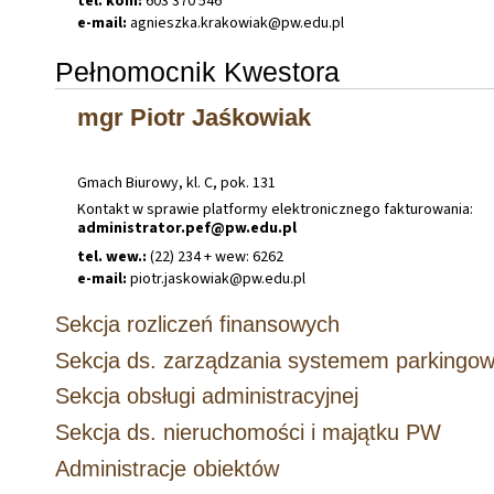
tel. kom:
603 370 546
e-mail:
agnieszka
.
krakowiak@pw
.
edu
.
pl
Pełnomocnik Kwestora
mgr Piotr Jaśkowiak
Gmach Biurowy, kl. C, pok. 131
Kontakt w sprawie platformy elektronicznego fakturowania:
administrator.pef@pw.edu.pl
tel. wew.:
(22) 234 + wew: 6262
e-mail:
piotr
.
jaskowiak@pw
.
edu
.
pl
Sekcja rozliczeń finansowych
Sekcja ds. zarządzania systemem parkingo
Sekcja obsługi administracyjnej
Sekcja ds. nieruchomości i majątku PW
Administracje obiektów