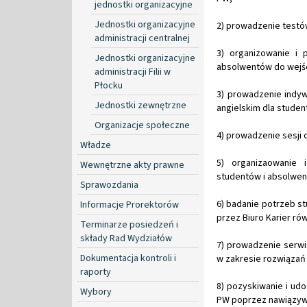
jednostki organizacyjne
Jednostki organizacyjne
2) prowadzenie testów
administracji centralnej
3) organizowanie i
Jednostki organizacyjne
absolwentów do wejśc
administracji Filii w
Płocku
3) prowadzenie indyw
Jednostki zewnętrzne
angielskim dla stude
Organizacje społeczne
4) prowadzenie sesji
Władze
5) organizaowanie 
Wewnętrzne akty prawne
studentów i absolwe
Sprawozdania
6) badanie potrzeb s
Informacje Prorektorów
przez Biuro Karier r
Terminarze posiedzeń i
składy Rad Wydziałów
7) prowadzenie serw
Dokumentacja kontroli i
w zakresie rozwiązań
raporty
8) pozyskiwanie i udo
Wybory
PW poprzez nawiązyw