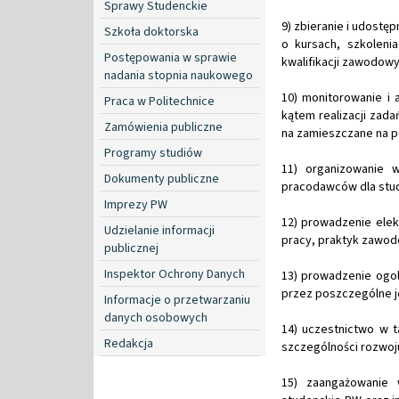
Sprawy Studenckie
9) zbieranie i udostę
Szkoła doktorska
o kursach, szkoleni
Postępowania w sprawie
kwalifikacji zawodowyc
nadania stopnia naukowego
10) monitorowanie i
Praca w Politechnice
kątem realizacji zad
Zamówienia publiczne
na zamieszczane na po
Programy studiów
11) organizowanie w
Dokumenty publiczne
pracodawców dla stu
Imprezy PW
12) prowadzenie ele
Udzielanie informacji
pracy, praktyk zawod
publicznej
Inspektor Ochrony Danych
13) prowadzenie ogo
przez poszczególne j
Informacje o przetwarzaniu
danych osobowych
14) uczestnictwo w t
Redakcja
szczególności rozwoju
15) zaangażowanie 