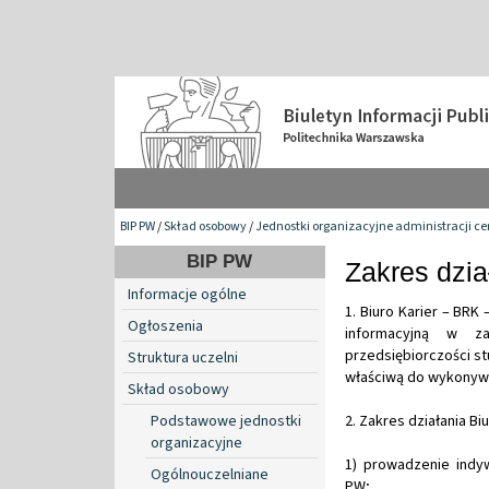
BIP PW
/
Skład osobowy
/
Jednostki organizacyjne administracji ce
BIP PW
Zakres dzi
Informacje ogólne
1. Biuro Karier – BRK
Ogłoszenia
informacyjną w z
przedsiębiorczości st
Struktura uczelni
właściwą do wykonywa
Skład osobowy
Podstawowe jednostki
2. Zakres działania Bi
organizacyjne
1) prowadzenie ind
Ogólnouczelniane
PW;