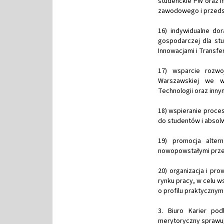
studenckie PW oraz in
zawodowego i przedsi
16) indywidualne dor
gospodarczej dla st
Innowacjami i Transfe
17) wsparcie rozwoj
Warszawskiej we w
Technologii oraz inny
18) wspieranie proce
do studentów i abso
19) promocja alte
nowopowstałymi prze
20) organizacja i pr
rynku pracy, w celu
o profilu praktyczny
3. Biuro Karier pod
merytoryczny sprawuj