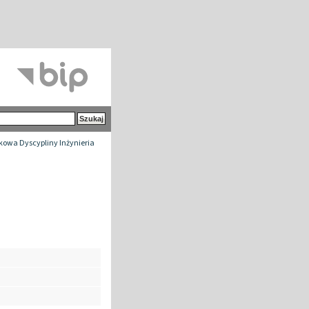
owa Dyscypliny Inżynieria