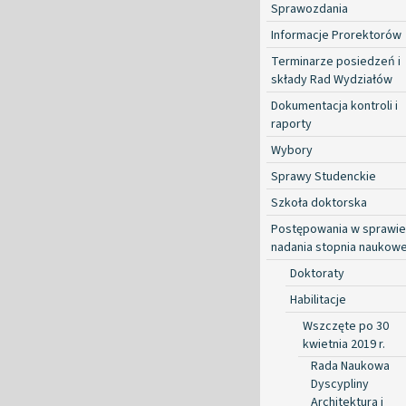
Sprawozdania
Informacje Prorektorów
Terminarze posiedzeń i
składy Rad Wydziałów
Dokumentacja kontroli i
raporty
Wybory
Sprawy Studenckie
Szkoła doktorska
Postępowania w sprawie
nadania stopnia naukow
Doktoraty
Habilitacje
Wszczęte po 30
kwietnia 2019 r.
Rada Naukowa
Dyscypliny
Architektura i