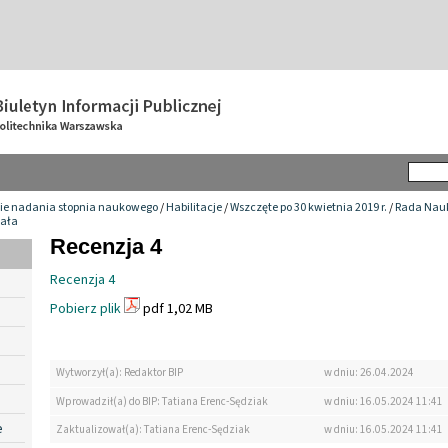
ie nadania stopnia naukowego
/
Habilitacje
/
Wszczęte po 30 kwietnia 2019 r.
/
Rada Nauk
bała
Recenzja 4
Recenzja 4
Pobierz plik
pdf 1,02 MB
Wytworzył(a): Redaktor BIP
w dniu: 26.04.2024
Wprowadził(a) do BIP: Tatiana Erenc-Sędziak
w dniu: 16.05.2024 11:41
e
Zaktualizował(a): Tatiana Erenc-Sędziak
w dniu: 16.05.2024 11:41