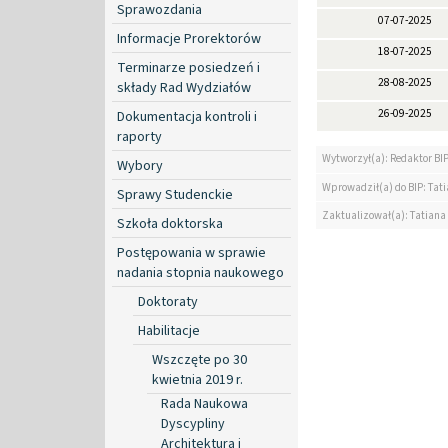
Sprawozdania
07-07-2025
Informacje Prorektorów
18-07-2025
Terminarze posiedzeń i
28-08-2025
składy Rad Wydziałów
26-09-2025
Dokumentacja kontroli i
raporty
Wytworzył(a): Redaktor BI
Wybory
Wprowadził(a) do BIP: Tat
Sprawy Studenckie
Zaktualizował(a): Tatiana
Szkoła doktorska
Postępowania w sprawie
nadania stopnia naukowego
Doktoraty
Habilitacje
Wszczęte po 30
kwietnia 2019 r.
Rada Naukowa
Dyscypliny
Architektura i