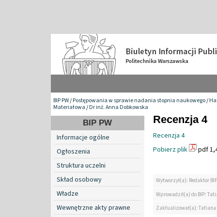
BIP PW
/
Postępowania w sprawie nadania stopnia naukowego
/
Hab
Materiałowa
/
Dr inż. Anna Dobkowska
Recenzja 4
BIP PW
Recenzja 4
Informacje ogólne
Pobierz plik
pdf 1,
Ogłoszenia
Struktura uczelni
Skład osobowy
Wytworzył(a): Redaktor BI
Władze
Wprowadził(a) do BIP: Tat
Wewnętrzne akty prawne
Zaktualizował(a): Tatiana