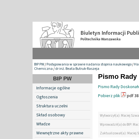
BIP PW
/
Postępowania w sprawie nadania stopnia naukowego
/
Hab
Chemiczna
/
dr inż. Beata Butruk-Raszeja
Pismo Rady 
BIP PW
Pismo Rady Doskonał
Informacje ogólne
Pobierz plik
pdf 38
Ogłoszenia
Struktura uczelni
Skład osobowy
Wytworzył(a): Maciej Szwa
Władze
Wprowadził(a) do BIP: Mac
Wewnętrzne akty prawne
Zaktualizował(a): Maciej 