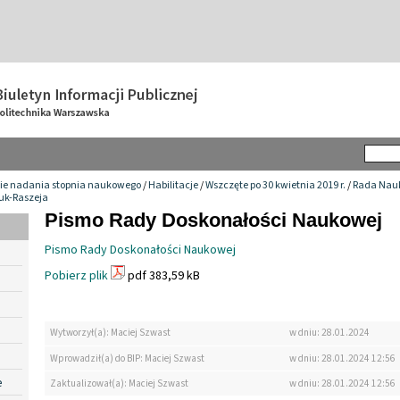
ie nadania stopnia naukowego
/
Habilitacje
/
Wszczęte po 30 kwietnia 2019 r.
/
Rada Nauk
ruk-Raszeja
Pismo Rady Doskonałości Naukowej
Pismo Rady Doskonałości Naukowej
Pobierz plik
pdf 383,59 kB
Wytworzył(a): Maciej Szwast
w dniu: 28.01.2024
Wprowadził(a) do BIP: Maciej Szwast
w dniu: 28.01.2024 12:56
e
Zaktualizował(a): Maciej Szwast
w dniu: 28.01.2024 12:56