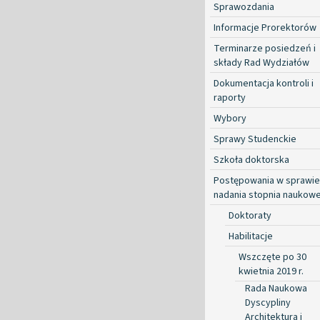
Sprawozdania
Informacje Prorektorów
Terminarze posiedzeń i
składy Rad Wydziałów
Dokumentacja kontroli i
raporty
Wybory
Sprawy Studenckie
Szkoła doktorska
Postępowania w sprawie
nadania stopnia naukow
Doktoraty
Habilitacje
Wszczęte po 30
kwietnia 2019 r.
Rada Naukowa
Dyscypliny
Architektura i