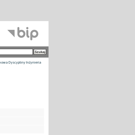
owa Dyscypliny Inżynieria