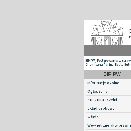
BIP PW
/
Postępowania w spraw
Chemiczna
/
dr inż. Beata But
BIP PW
Informacje ogólne
Ogłoszenia
Struktura uczelni
Skład osobowy
Władze
Wewnętrzne akty prawn