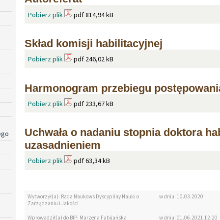
Pobierz plik
pdf 814,94 kB
Skład komisji habilitacyjnej
Pobierz plik
pdf 246,02 kB
Harmonogram przebiegu postępowani
Pobierz plik
pdf 233,67 kB
Uchwała o nadaniu stopnia doktora ha
ego
uzasadnieniem
Pobierz plik
pdf 63,34 kB
Wytworzył(a): Rada Naukows Dyscypliny Nauki o
w dniu: 10.03.2020
Zarządzaniu i Jakości
Wprowadził(a) do BIP: Marzena Fabijańska
w dniu: 01.06.2021 12:20