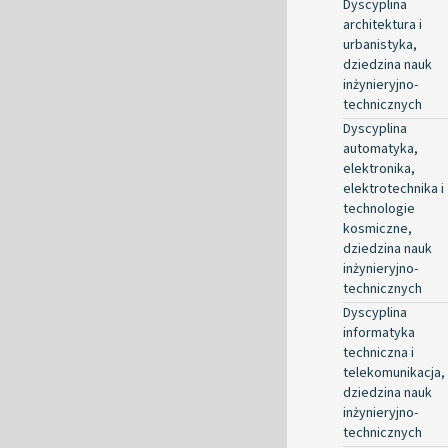
Dyscyplina
architektura i
urbanistyka,
dziedzina nauk
inżynieryjno-
technicznych
Dyscyplina
automatyka,
elektronika,
elektrotechnika i
technologie
kosmiczne,
dziedzina nauk
inżynieryjno-
technicznych
Dyscyplina
informatyka
techniczna i
telekomunikacja,
dziedzina nauk
inżynieryjno-
technicznych