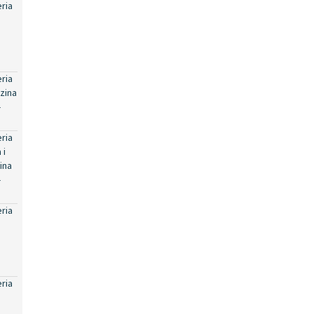
eria
eria
zina
-
eria
 i
ina
-
eria
eria