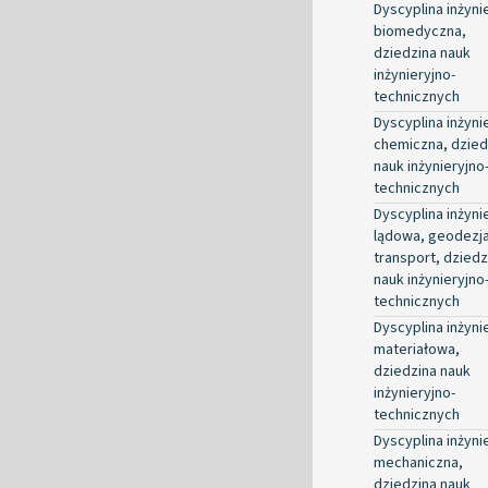
Dyscyplina inżyni
biomedyczna,
dziedzina nauk
inżynieryjno-
technicznych
Dyscyplina inżyni
chemiczna, dzied
nauk inżynieryjno
technicznych
Dyscyplina inżyni
lądowa, geodezja
transport, dziedz
nauk inżynieryjno
technicznych
Dyscyplina inżyni
materiałowa,
dziedzina nauk
inżynieryjno-
technicznych
Dyscyplina inżyni
mechaniczna,
dziedzina nauk