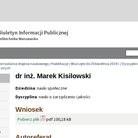
ie nadania stopnia naukowego
/
Habilitacje
/
Wszczęte do 30 kwietnia 2019 r.
/
Dyscyplin
ecznych
dr inż. Marek Kisilowski
Dziedzina
: nauki społeczne
Dyscyplina
: nauki o zarządzaniu i jakości
Wniosek
Pobierz plik
pdf 100,18 kB
e
Autoreferat