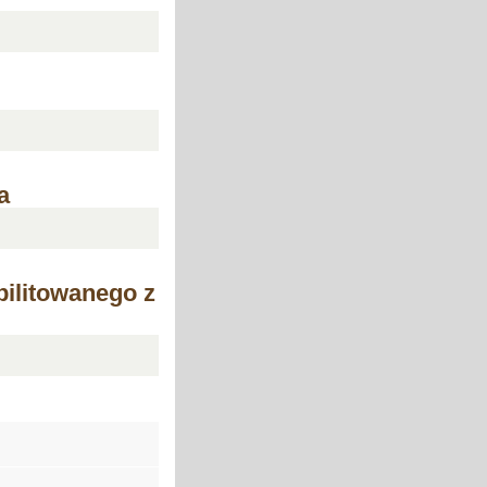
a
bilitowanego z