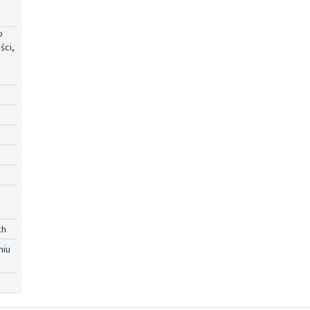
o
ści,
ch
niu